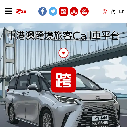
跨28
繁
简
En