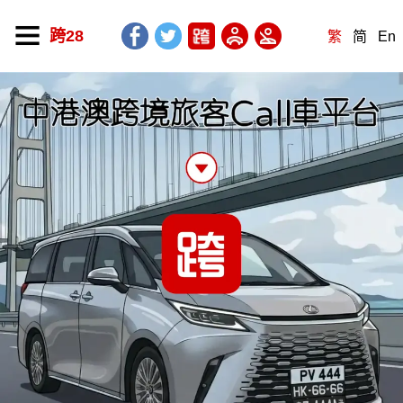
跨28
繁
简
En