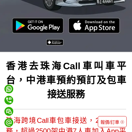
香港去珠海Call車叫車平
台，中港車預約預訂及包車
接送服務
珠海跨境Call車包車接送，24小時服
報價/訂車
務，超過2500架中港7人車加入App平