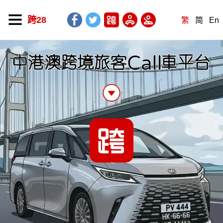
跨28
繁
简
En