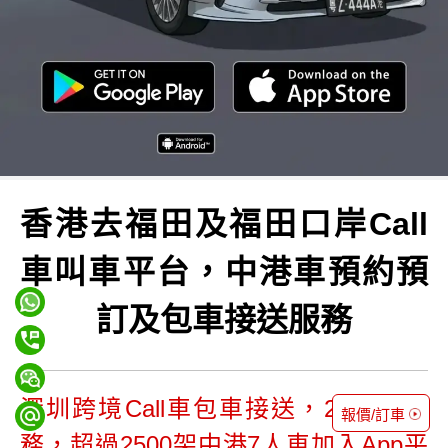
香港去福田及福田口岸Call
車叫車平台，中港車預約預
訂及包車接送服務
深圳跨境Call車包車接送，24小時服
報價/訂車
務，超過2500架中港7人車加入App平