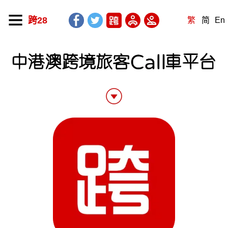
跨28
繁
简
En