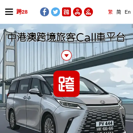
跨28
繁
简
En