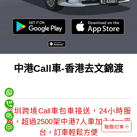
中港Call車-香港去文錦渡
深圳跨境Call車包車接送，24小時服
務，超過2500架中港7人車加入App平
報價/訂車
台，訂車輕鬆方便