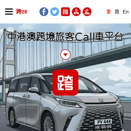
跨28
繁
简
En