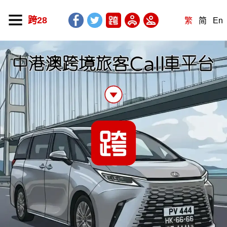
跨28
繁
简
En