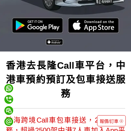
香港去長隆Call車平台，中
港車預約預訂及包車接送服
務
珠海跨境Call車包車接送，24小時服
報價/訂車
務，超過2500架中港7人車加入App平