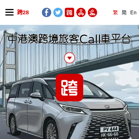
跨28
繁
简
En