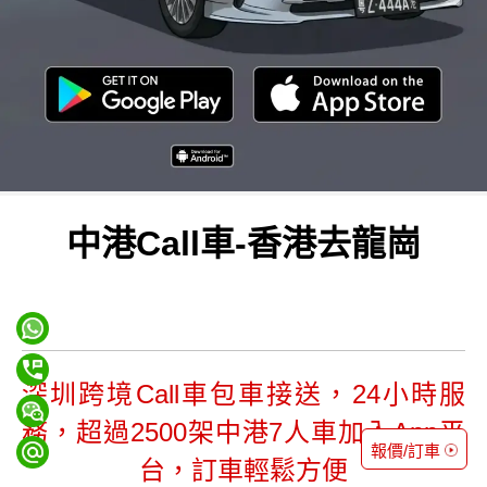
中港Call車-香港去龍崗
深圳跨境Call車包車接送，24小時服
務，超過2500架中港7人車加入App平
報價/訂車
台，訂車輕鬆方便