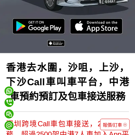
香港去水圍，沙咀，上沙，
下沙Call車叫車平台，中港
車預約預訂及包車接送服務
深圳跨境Call車包車接送，24小時服
報價/訂車
務，超過2500架中港7人車加入App平