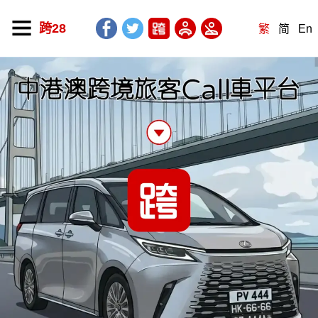
跨28
繁
简
En