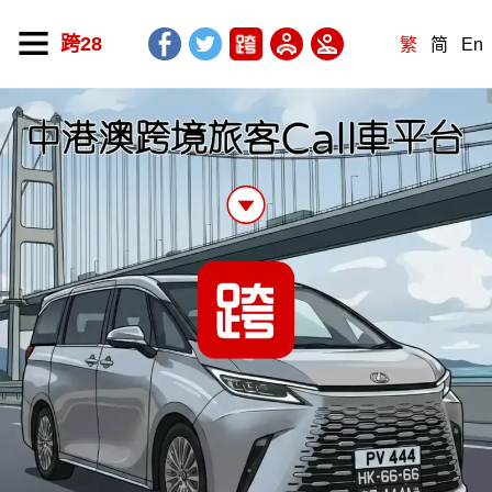
跨28
繁
简
En