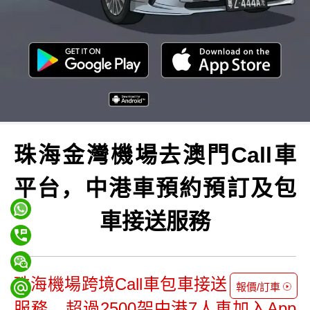
珠海金灣機場去澳門Call車
平台，中港車預約預訂及包
車接送服務
珠海機場跨境Call車包車接送，24小時
報價/訂車
服務，超過2500架中港7人車加入App