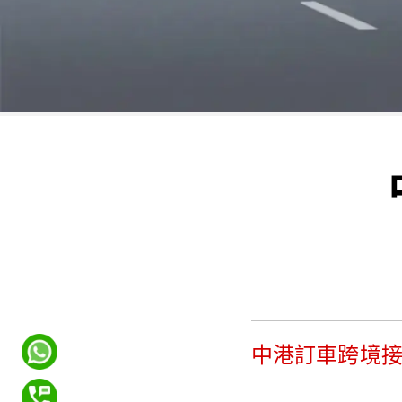
中港訂車跨境接