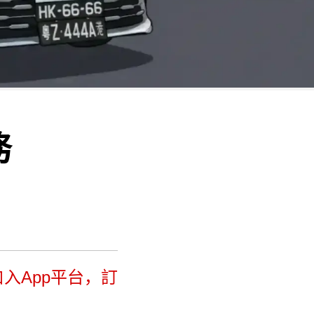
務
入App平台，訂