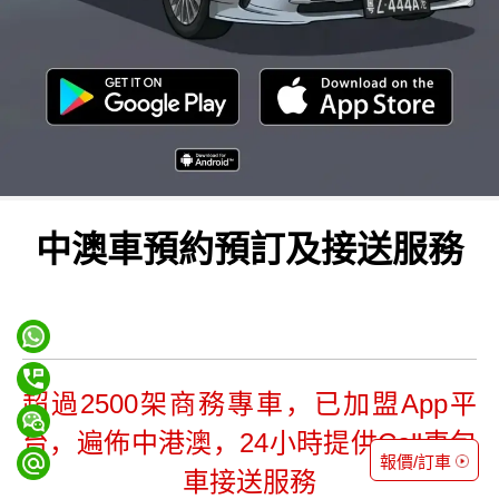
中澳車預約預訂及接送服務
超過2500架商務專車，已加盟App平
台，遍佈中港澳，24小時提供Call車包
報價/訂車
車接送服務