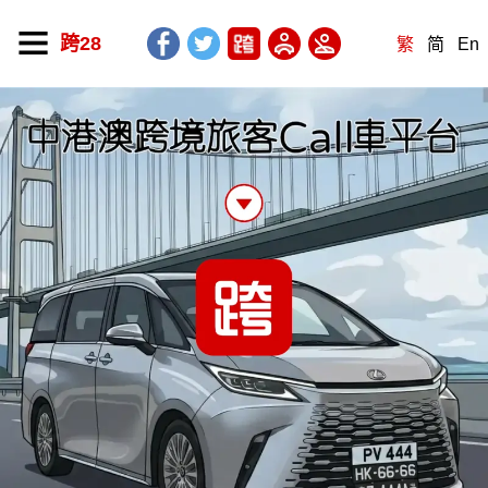
跨28
繁
简
En