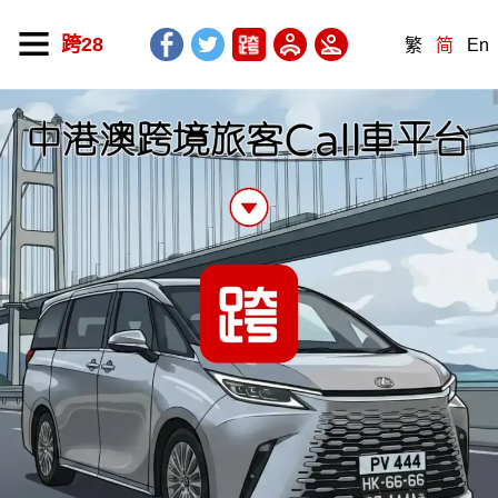
跨28
繁
简
En