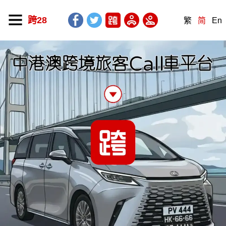
跨28
繁
简
En