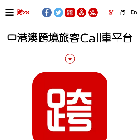
跨28
繁
简
En