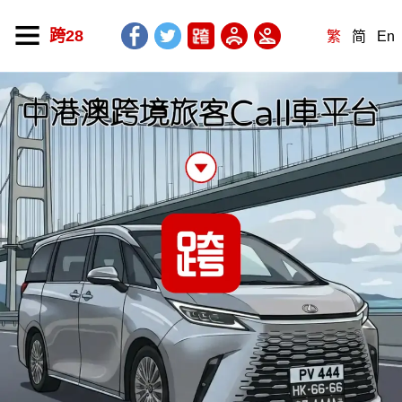
跨28
繁
简
En