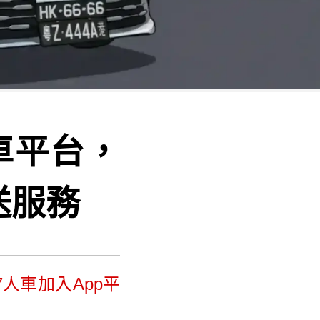
車平台，
送服務
7人車加入App平