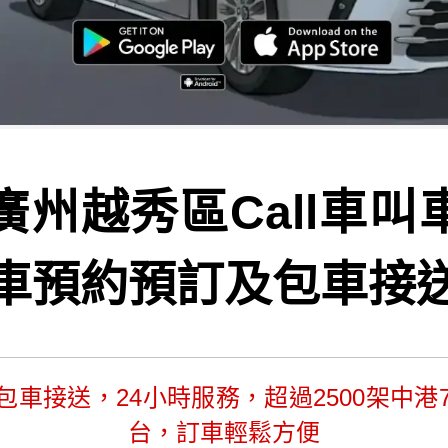
廣州越秀區Call車叫
車預約預訂及包車接
車包車接送，24小時服務，超過2500架中港
台，訂車輕鬆方便