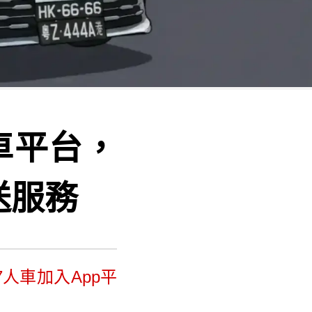
車平台，
送服務
7人車加入App平