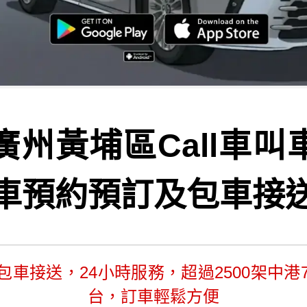
廣州黃埔區Call車叫
車預約預訂及包車接
車包車接送，24小時服務，超過2500架中港
台，訂車輕鬆方便