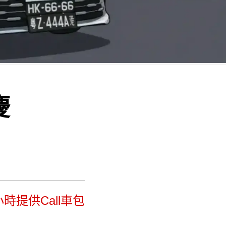
慶
時提供Call車包