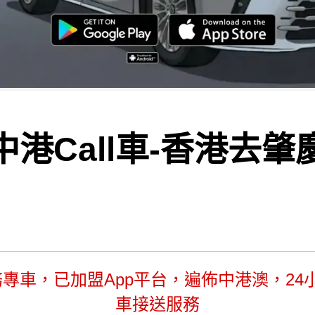
中港Call車-香港去肇
務專車，已加盟App平台，遍佈中港澳，24小
車接送服務