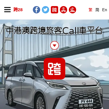
跨28
繁
简
En