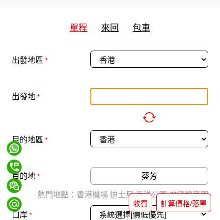
單程
來回
包車
出發地區
*
出發地
*
目的地區
*
目的地
*
熱門地點：
香港機場
迪士尼
海洋公園
啟德體育園
收費
計算價格/落單
口岸
*