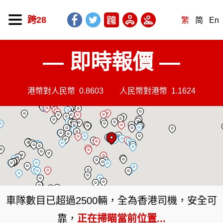
跨28
繁
简
En
— 即時報價 —
港幣對人民幣
0.8603
人民幣對港幣
1.1624
車隊數目已超過2500輛，全為香港司機，安全可
靠，
正在掃瞄當前位置...