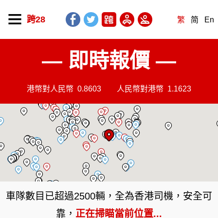
跨28
繁
简
En
— 即時報價 —
港幣對人民幣
0.8603
人民幣對港幣
1.1623
車隊數目已超過2500輛，全為香港司機，安全可
靠，
正在掃瞄當前位置...