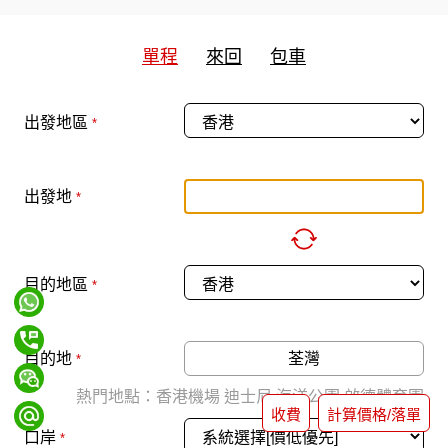
單程
來回
包車
出發地區
*
出發地
*
目的地區
*
目的地
*
熱門地點：
香港機場
迪士尼
海洋公園
啟德體育園
收費
計算價格/落單
口岸
*