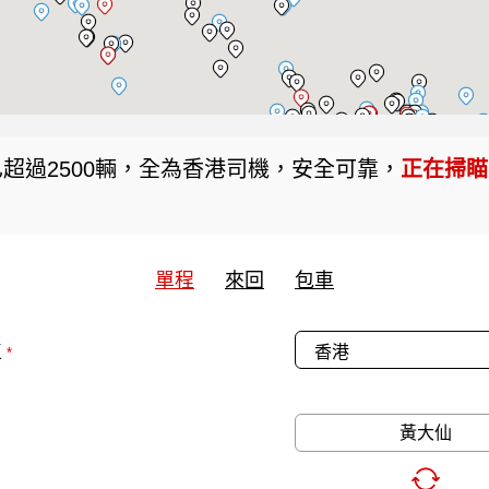
超過2500輛，全為香港司機，安全可靠，
正在掃瞄當
單程
來回
包車
區
*