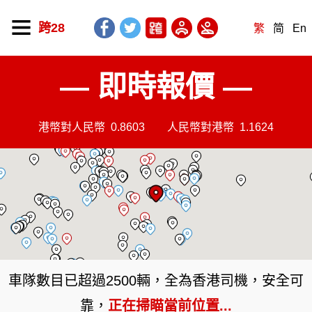
跨28
繁
简
En
— 即時報價 —
港幣對人民幣
0.8603
人民幣對港幣
1.1624
車隊數目已超過2500輛，全為香港司機，安全可
靠，
正在掃瞄當前位置...