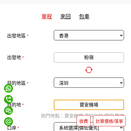
單程
來回
包車
出發地區
*
出發地
*
目的地區
*
目的地
*
熱門地點：
寶安機場
深圳北站
福田
羅湖
收費
計算價格/落單
口岸
*