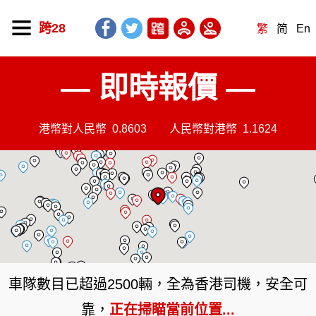
跨28
繁
简
En
— 即時報價 —
港幣對人民幣
0.8603
人民幣對港幣
1.1624
車隊數目已超過2500輛，全為香港司機，安全可
靠，
正在掃瞄當前位置...