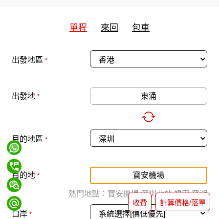
單程
來回
包車
出發地區
*
出發地
*
目的地區
*
目的地
*
熱門地點：
寶安機場
深圳北站
福田
羅湖
收費
計算價格/落單
口岸
*