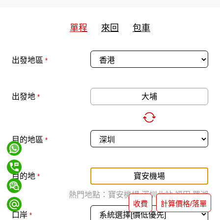
單程
來回
包車
出發地區
*
出發地
*
目的地區
*
目的地
*
熱門地點：
寶安機場
深圳北站
福田
羅湖
收費
計算價格/落單
口岸
*