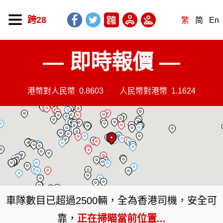
跨28
繁
简
En
— 即時報價 —
港幣對人民幣
0.8603
人民幣對港幣
1.1624
車隊數目已超過2500輛，全為香港司機，安全可
靠，
正在掃瞄當前位置...